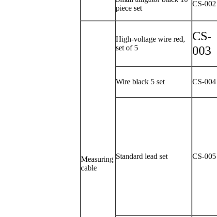
CS-002
piece
set
CS-
High-voltage wire red,
set of 5
003
Wire black 5 set
CS-004
Standard lead set
CS-005
Measuring
cable