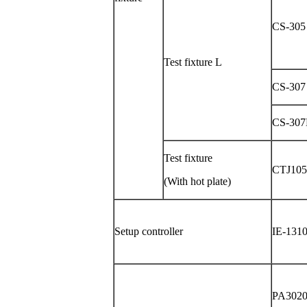
CS-305
Test fixture L
CS-307
CS-30
Test fixture
CTJ105
(With hot plate)
Setup controller
IE-131
PA302