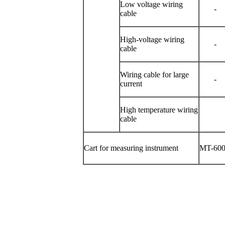
Low voltage wiring
-
cable
High-voltage wiring
-
cable
Wiring cable for large
-
current
High temperature wiring
cable
Cart for measuring instrument
MT-60