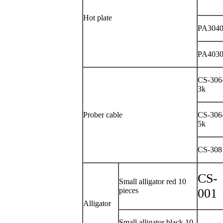
Hot plate
PA304
PA403
CS-306
3k
Prober cable
CS-306
5k
CS-308
CS-
Small alligator red 10
pieces
001
Alligator
Small alligator black
10