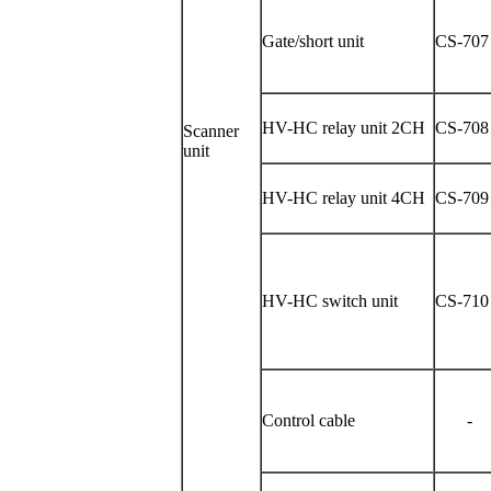
Gate/short unit
CS-707
HV
-HC relay unit 2CH
CS-708
Scanner
unit
HV
-HC relay unit 4CH
CS-709
HV
-HC switch unit
CS-710
Control cable
-