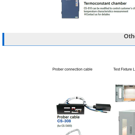
Oth
Prober connection cable
Test Fixture L