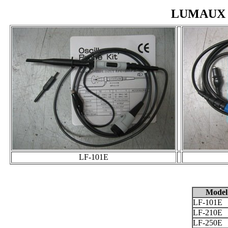
LUMAUX L
LF-101E
Model
LF-101E
LF-210E
LF-250E