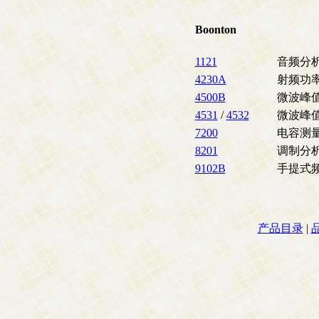
Boonton
1121
音频分
4230A
射频功
4500B
微波峰
4531
/
4532
微波峰
7200
电容测
8201
调制分
9102B
手提式
产品目录
|