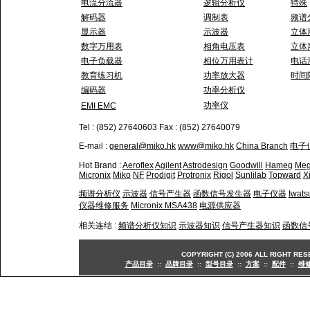
电流分流器
逻辑分析仪
特殊
解码器
调制表
频谱
显示器
示波器
立体
数字万用表
相角电压表
立体
电子负载器
相位万用表计
电话
教育练习机
功率放大器
时间
编码器
功率分析仪
功率仪
EMI EMC
Tel : (852) 27640603 Fax : (852) 27640079
E-mail :
general@miko.hk
www@miko.hk
China Branch
电子
Hot Brand :
Aeroflex
Agilent
Astrodesign
Goodwill
Hameg
Meg
Micronix
Miko
NF
Prodigit
Protronix
Rigol
Sunlilab
Topward
X
频谱分析仪
示波器
信号产生器
函数信号发生器
电子仪器
Iwa
仪器维修服务
Micronix MSA438
电源供应器
相关连结 :
频谱分析仪知识
示波器知识
信号产生器知识
函数信
COPYRIGHT (C) 2006 ALL RIGHT 
产品目录
::
品牌目录
::
型号目录
::
方案
::
配件
::
维