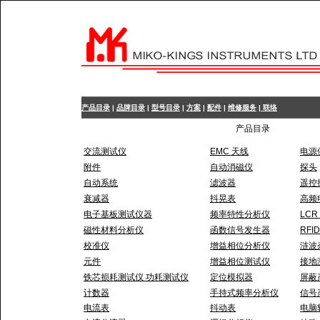
产品目录
|
品牌目录
|
型号目录
|
方案
|
配件
|
维修服务
|
联络
产品目录
交流测试仪
EMC 天线
电源
附件
自动消磁仪
探头
自动系统
滤波器
遥控
衰减器
抖晃表
高频
电子基板测试仪器
频率特性分析仪
LCR
磁性材料分析仪
函数信号发生器
RFI
校准仪
增益相位分析仪
涟波
元件
增益相位测试仪
接地
铁芯损耗测试仪 功耗测试仪
定位模拟器
屏蔽
计数器
手持式频率分析仪
信号
电流表
抖动表
电脑