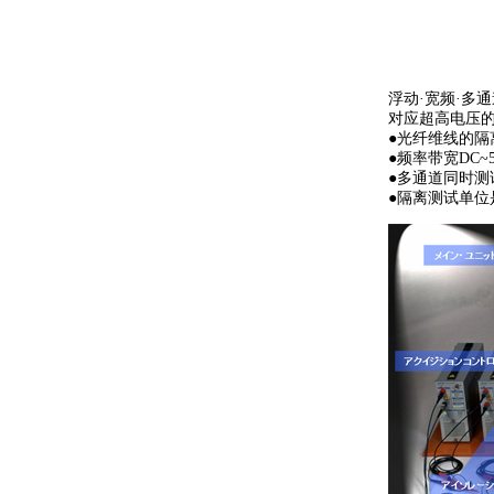
浮动·宽频·多
对应超高电压
●光纤维线的
●频率带宽DC~5
●多通道同时测试(2
●隔离测试单位