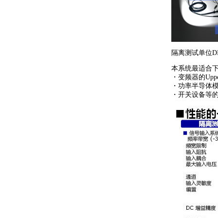
隔离测试单位DM
本系统最适合
・变频器的Uppe
・功率半导体
・开关设备等的