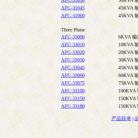
AFC-31030
30KVA
AFC-31045
45KVA
AFC-31060
45KVA
Three Phase
AFC-33006
6KVA 
AFC-33010
10KVA
AFC-33020
20KVA
AFC-33030
30KVA
AFC-33045
45KVA
AFC-33060
60KVA
AFC-33075
75KVA
AFC-33100
100KV
AFC-33150
150KV
AFC-33180
150KV
产品目录
|