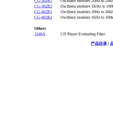
CG-302R1
Oscillator modules 20Hz to 20
CG-302R2
Oscillator modules 1KHz to 1
CG-402R1
Oscillator modules 20Hz to 20
CG-402R2
Oscillator modules 1kHz to 10
Others
3346A
CD Player Evaluating Filter
产品目录
|