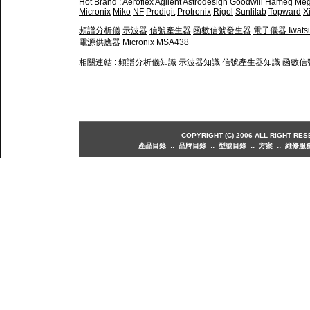
Hot Brand :
Aeroflex
Agilent
Astrodesign
Goodwill
Hameg
Meg
Micronix
Miko
NF
Prodigit
Protronix
Rigol
Sunlilab
Topward
X
頻譜分析儀
示波器
信號產生器
函數信號發生器
電子儀器
Iwa
電源供應器
Micronix MSA438
相關連結 :
頻譜分析儀知識
示波器知識
信號產生器知識
函數信
COPYRIGHT (C) 2006 ALL RIGHT 
產品目錄
::
品牌目錄
::
型號目錄
::
方案
::
維修服